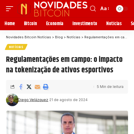
Aa
Home
Bitcoin
Economia
Investimento
Notícias
S
Novidades Bitcoin Notícias
>
Blog
>
Notícias
>
Regulamentações em campo: o impacto na tokenização de ativos esportivos
NOTÍCIAS
Regulamentações em campo: o impacto
na tokenização de ativos esportivos
5 Min de leitura
Diego Velázquez
21 de agosto de 2024