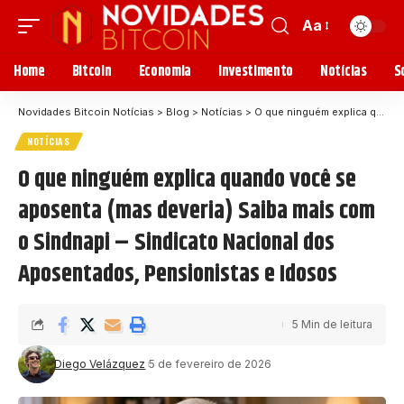
Aa
Home
Bitcoin
Economia
Investimento
Notícias
S
Novidades Bitcoin Notícias
>
Blog
>
Notícias
>
O que ninguém explica quando você se aposenta (mas deveria) Saiba mais com o Sindnapi – Sindicato Nacional dos Aposentados, Pensionistas e Idosos
NOTÍCIAS
O que ninguém explica quando você se
aposenta (mas deveria) Saiba mais com
o Sindnapi – Sindicato Nacional dos
Aposentados, Pensionistas e Idosos
5 Min de leitura
Diego Velázquez
5 de fevereiro de 2026