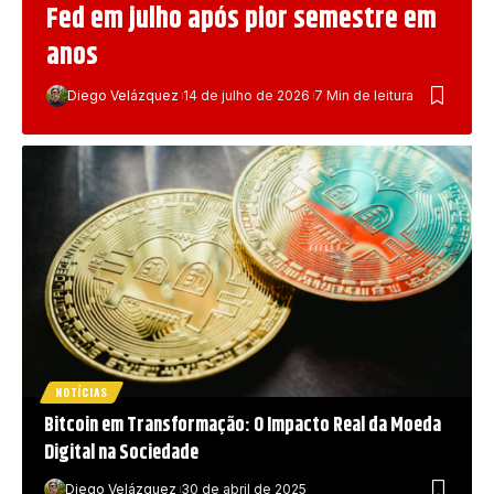
Fed em julho após pior semestre em
anos
Diego Velázquez
14 de julho de 2026
7 Min de leitura
NOTÍCIAS
Bitcoin em Transformação: O Impacto Real da Moeda
Digital na Sociedade
Diego Velázquez
30 de abril de 2025