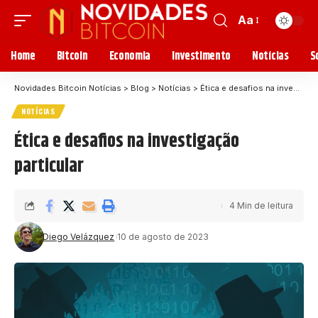
Aa
Home
Bitcoin
Economia
Investimento
Notícias
S
Novidades Bitcoin Notícias
>
Blog
>
Notícias
>
Ética e desafios na investigação particular
NOTÍCIAS
Ética e desafios na investigação
particular
4 Min de leitura
Diego Velázquez
10 de agosto de 2023