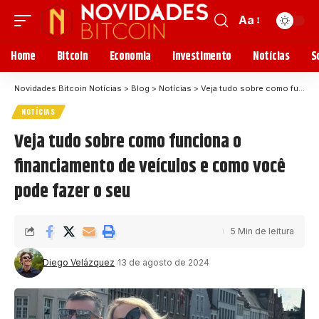
Aa
Home
Bitcoin
Economia
Investimento
Notícias
S
Novidades Bitcoin Notícias
>
Blog
>
Notícias
>
Veja tudo sobre como funciona o financiamento de veículos e como você pode fazer o seu
NOTÍCIAS
Veja tudo sobre como funciona o
financiamento de veículos e como você
pode fazer o seu
5 Min de leitura
Diego Velázquez
13 de agosto de 2024