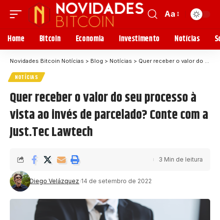
Aa
Home
Bitcoin
Economia
Investimento
Notícias
S
Novidades Bitcoin Notícias
>
Blog
>
Notícias
>
Quer receber o valor do seu processo à vista ao invés de parcelado? Conte com a Just.Tec Lawtech
NOTÍCIAS
Quer receber o valor do seu processo à
vista ao invés de parcelado? Conte com a
Just.Tec Lawtech
3 Min de leitura
Diego Velázquez
14 de setembro de 2022