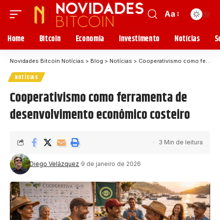
Aa
Home
Bitcoin
Economia
Investimento
Notícias
S
Novidades Bitcoin Notícias
>
Blog
>
Notícias
>
Cooperativismo como ferramenta de desenvolvimento econômico costeiro
NOTÍCIAS
Cooperativismo como ferramenta de
desenvolvimento econômico costeiro
3 Min de leitura
Diego Velázquez
9 de janeiro de 2026