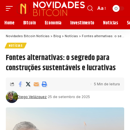
Aa
Home
Bitcoin
Economia
Investimento
Notícias
S
Novidades Bitcoin Notícias
>
Blog
>
Notícias
>
Fontes alternativas: o segredo para construções sustentáveis e lucrativas
NOTÍCIAS
Fontes alternativas: o segredo para
construções sustentáveis e lucrativas
5 Min de leitura
Diego Velázquez
25 de setembro de 2025