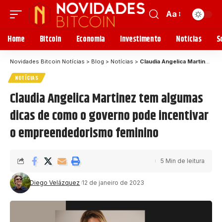
Aa
Home
Bitcoin
Economia
Investimento
Notícias
S
Novidades Bitcoin Notícias
>
Blog
>
Notícias
>
Claudia Angelica Martinez tem algumas dicas de como o governo pode incentivar o empreendedorismo feminino
NOTÍCIAS
Claudia Angelica Martinez tem algumas
dicas de como o governo pode incentivar
o empreendedorismo feminino
5 Min de leitura
Diego Velázquez
12 de janeiro de 2023