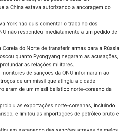
ue a China estava autorizando a ancoragem do
a York não quis comentar o trabalho dos
ONU não respondeu imediatamente a um pedido de
Coreia do Norte de transferir armas para a Rússia
 Moscou quanto Pyongyang negaram as acusações,
ofundar as relações militares.
o, monitores de sanções da ONU informaram ao
roços de um míssil que atingiu a cidade
ro eram de um míssil balístico norte-coreano da
oibiu as exportações norte-coreanas, incluindo
risco, e limitou as importações de petróleo bruto e
ontinuam escapando das sanções através de meios