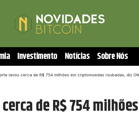
mia
Investimento
Notícias
Sobre Nós
orte lavou cerca de R$ 754 milhões em criptomoedas roubadas, diz O
u cerca de R$ 754 milhõe