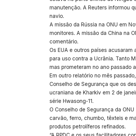
manutenção. A Reuters informou q
navio.
A missão da Rússia na ONU em Nov
monitores. A missão da China na 
comentário.
Os EUA e outros países acusaram a 
para uso contra a Ucrânia. Tanto
mas prometeram no ano passado apr
Em outro relatório no mês passad
Conselho de Segurança que os dest
ucraniana de Kharkiv em 2 de janei
série Hwasong-11.
O Conselho de Segurança da ONU pr
carvão, ferro, chumbo, têxteis e ma
produtos petrolíferos refinados.
“A RPDC e os seus facilitadores c