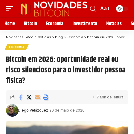
Aa
Home
Bitcoin
Economia
Investimento
Notícias
S
Novidades Bitcoin Notícias
>
Blog
>
Economia
>
Bitcoin em 2026: oportunidade real ou risco silencioso para o investidor pessoa física?
ECONOMIA
Bitcoin em 2026: oportunidade real ou
risco silencioso para o investidor pessoa
física?
7 Min de leitura
Diego Velázquez
20 de maio de 2026