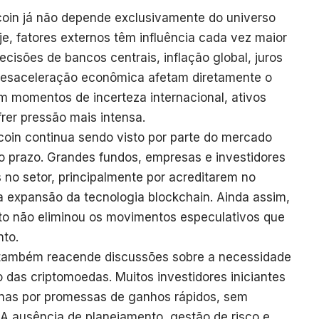
tcoin já não depende exclusivamente do universo
Hoje, fatores externos têm influência cada vez maior
cisões de bancos centrais, inflação global, juros
e desaceleração econômica afetam diretamente o
Em momentos de incerteza internacional, ativos
rer pressão mais intensa.
oin continua sendo visto por parte do mercado
o prazo. Grandes fundos, empresas e investidores
 no setor, principalmente por acreditarem no
na expansão da tecnologia blockchain. Ainda assim,
sto não eliminou os movimentos especulativos que
to.
 também reacende discussões sobre a necessidade
 das criptomoedas. Muitos investidores iniciantes
nas por promessas de ganhos rápidos, sem
 A ausência de planejamento, gestão de risco e