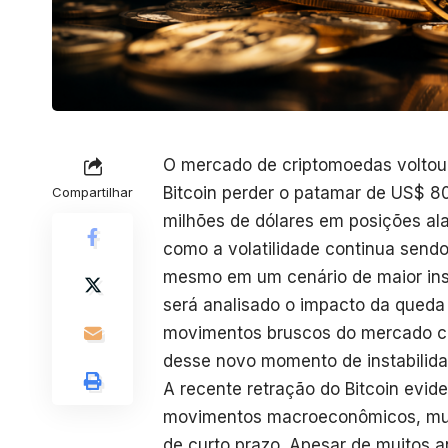
O mercado de criptomoedas voltou
Bitcoin perder o patamar de US$ 80
Compartilhar
milhões de dólares em posições al
como a volatilidade continua sendo 
mesmo em um cenário de maior insti
será analisado o impacto da queda 
movimentos bruscos do mercado cri
desse novo momento de instabilida
A recente retração do Bitcoin evi
movimentos macroeconômicos, mud
de curto prazo. Apesar de muitos a