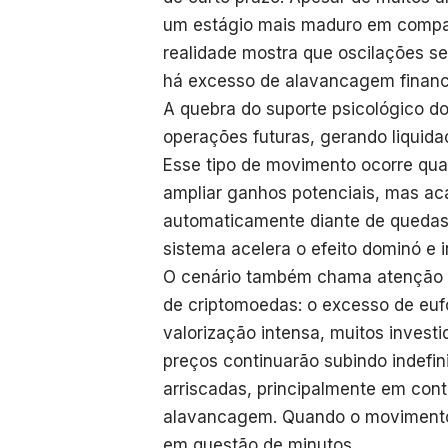
um estágio mais maduro em compar
realidade mostra que oscilações 
há excesso de alavancagem financ
A quebra do suporte psicológico d
operações futuras, gerando liquid
Esse tipo de movimento ocorre quan
ampliar ganhos potenciais, mas ac
automaticamente diante de quedas r
sistema acelera o efeito dominó e in
O cenário também chama atenção 
de criptomoedas: o excesso de eufo
valorização intensa, muitos inves
preços continuarão subindo indefi
arriscadas, principalmente em cont
alavancagem. Quando o movimento 
em questão de minutos.