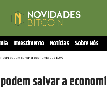
mia
Investimento
Notícias
Sobre Nós
Bitcoin podem salvar a economia dos EUA?
 podem salvar a economi