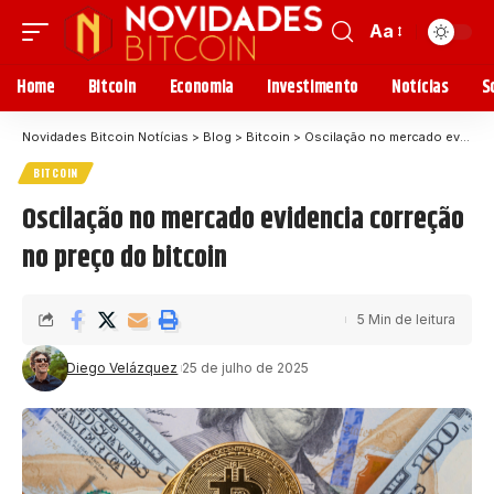
Aa
Home
Bitcoin
Economia
Investimento
Notícias
S
Novidades Bitcoin Notícias
>
Blog
>
Bitcoin
>
Oscilação no mercado evidencia correção no preço do bitcoin
BITCOIN
Oscilação no mercado evidencia correção
no preço do bitcoin
5 Min de leitura
Diego Velázquez
25 de julho de 2025