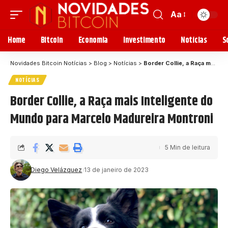
Aa
Home
Bitcoin
Economia
Investimento
Notícias
S
Novidades Bitcoin Notícias
>
Blog
>
Notícias
>
Border Collie, a Raça mais Inteligente do Mundo para Marcelo Madureira Montroni
NOTÍCIAS
Border Collie, a Raça mais Inteligente do
Mundo para Marcelo Madureira Montroni
5 Min de leitura
Diego Velázquez
13 de janeiro de 2023