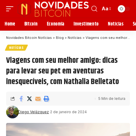
Aa
Home
Bitcoin
Economia
Investimento
Notícias
S
Novidades Bitcoin Notícias
>
Blog
>
Notícias
>
Viagens com seu melhor amigo: dicas para levar seu pet em aventuras inesquecíveis, com Nathalia Belletato
NOTÍCIAS
Viagens com seu melhor amigo: dicas
para levar seu pet em aventuras
inesquecíveis, com Nathalia Belletato
5 Min de leitura
Diego Velázquez
2 de janeiro de 2024