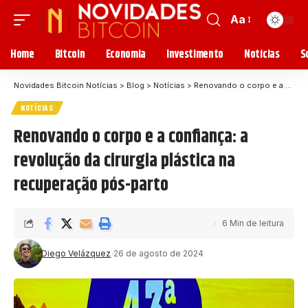
Aa
Home
Bitcoin
Economia
Investimento
Notícias
S
Novidades Bitcoin Notícias
>
Blog
>
Notícias
>
Renovando o corpo e a confiança: a revolução da cirurgia plástica na recuperação pós-parto
NOTÍCIAS
Renovando o corpo e a confiança: a
revolução da cirurgia plástica na
recuperação pós-parto
6 Min de leitura
Diego Velázquez
26 de agosto de 2024