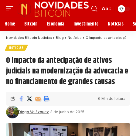
Aa
Home
Bitcoin
Economia
Investimento
Notícias
S
Novidades Bitcoin Notícias
>
Blog
>
Notícias
>
O impacto da antecipação de ativos judiciais na modernização da advocacia e no financiamento de grandes causas
NOTÍCIAS
O impacto da antecipação de ativos
judiciais na modernização da advocacia e
no financiamento de grandes causas
6 Min de leitura
Diego Velázquez
3 de junho de 2025