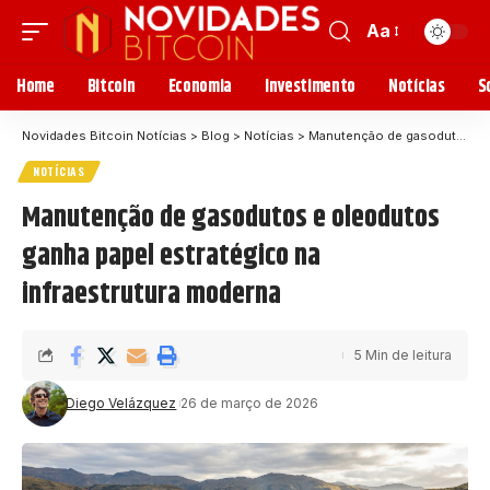
Aa
Home
Bitcoin
Economia
Investimento
Notícias
S
Novidades Bitcoin Notícias
>
Blog
>
Notícias
>
Manutenção de gasodutos e oleodutos ganha papel estratégico na infraestrutura moderna
NOTÍCIAS
Manutenção de gasodutos e oleodutos
ganha papel estratégico na
infraestrutura moderna
5 Min de leitura
Diego Velázquez
26 de março de 2026