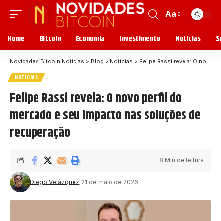
Aa
Home
Bitcoin
Economia
Investimento
Notícias
S
Novidades Bitcoin Notícias
>
Blog
>
Notícias
>
Felipe Rassi revela: O novo perfil do mercado e seu impacto nas soluções de recuperação
NOTÍCIAS
Felipe Rassi revela: O novo perfil do
mercado e seu impacto nas soluções de
recuperação
8 Min de leitura
Diego Velázquez
21 de maio de 2026