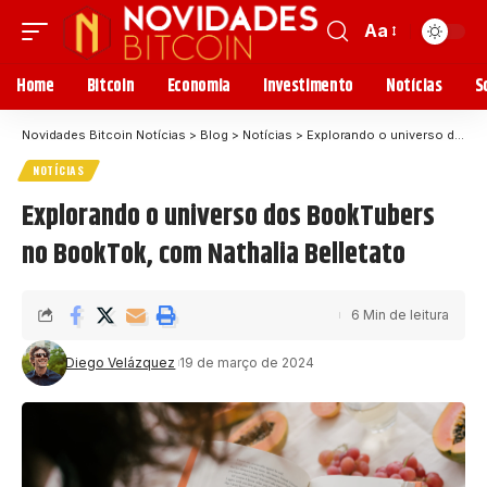
Aa
Home
Bitcoin
Economia
Investimento
Notícias
S
Novidades Bitcoin Notícias
>
Blog
>
Notícias
>
Explorando o universo dos BookTubers no BookTok, com Nathalia Belletato
NOTÍCIAS
Explorando o universo dos BookTubers
no BookTok, com Nathalia Belletato
6 Min de leitura
Diego Velázquez
19 de março de 2024