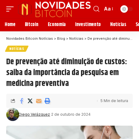
Aa
Home
Bitcoin
Economia
Investimento
Notícias
S
Novidades Bitcoin Notícias
>
Blog
>
Notícias
>
De prevenção até diminuição de custos: saiba da importância da pesquisa em medicina preventiva
NOTÍCIAS
De prevenção até diminuição de custos:
saiba da importância da pesquisa em
medicina preventiva
5 Min de leitura
Diego Velázquez
2 de outubro de 2024