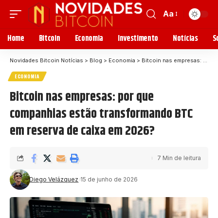
Aa
Home
Bitcoin
Economia
Investimento
Notícias
S
Novidades Bitcoin Notícias
>
Blog
>
Economia
>
Bitcoin nas empresas: por que companhias estão transformando BTC em reserva de caixa em 2026?
ECONOMIA
Bitcoin nas empresas: por que
companhias estão transformando BTC
em reserva de caixa em 2026?
7 Min de leitura
Diego Velázquez
15 de junho de 2026