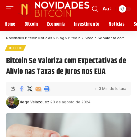
Aa
Home
Bitcoin
Economia
Investimento
Notícias
S
Novidades Bitcoin Notícias
>
Blog
>
Bitcoin
>
Bitcoin Se Valoriza com Expectativas de Alívio nas Taxas de Juros nos EUA
BITCOIN
Bitcoin Se Valoriza com Expectativas de
Alívio nas Taxas de Juros nos EUA
3 Min de leitura
Diego Velázquez
23 de agosto de 2024