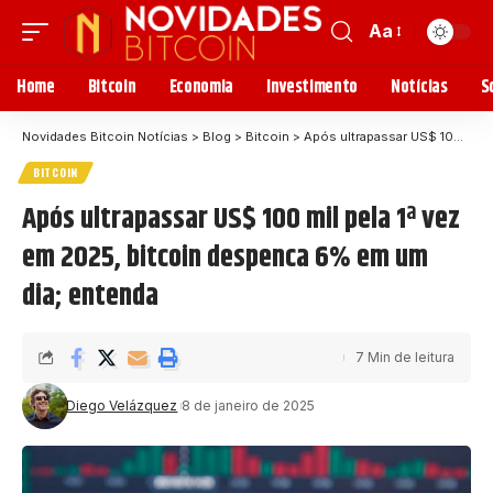
Aa
Home
Bitcoin
Economia
Investimento
Notícias
S
Novidades Bitcoin Notícias
>
Blog
>
Bitcoin
>
Após ultrapassar US$ 100 mil pela 1ª vez em 2025, bitcoin despenca 6% em um dia; entenda
BITCOIN
Após ultrapassar US$ 100 mil pela 1ª vez
em 2025, bitcoin despenca 6% em um
dia; entenda
7 Min de leitura
Diego Velázquez
8 de janeiro de 2025